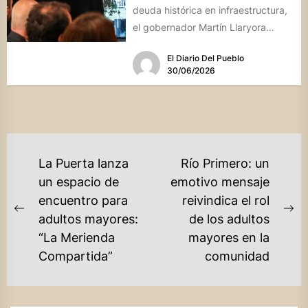
deuda histórica en infraestructura,
el gobernador Martín Llaryora
presentó el programa "Gas para
El Diario Del Pueblo
Crecer",...
30/06/2026
NAVEGACIÓN
La Puerta lanza
Río Primero: un
DE
un espacio de
emotivo mensaje
encuentro para
reivindica el rol
ENTRADAS
Previous
Ne
adultos mayores:
de los adultos
post:
po
“La Merienda
mayores en la
Compartida”
comunidad