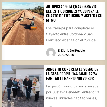
AUTOPISTA 19: LA GRAN OBRA VIAL
DEL ESTE CORDOBÉS YA SUPERA EL
CUARTO DE EJECUCIÓN Y ACELERA SU
RITMO
Los trabajos para completar el
trayecto entre Córdoba y San
Francisco alcanzaron el 25% de
avance físico. La megaobra,
El Diario Del Pueblo
dividida...
22/07/2026
ARROYITO CONCRETA EL SUEÑO DE
LA CASA PROPIA: 144 FAMILIAS YA
HABITAN EL BARRIO NUEVO SUR
La gestión municipal encabezada
por Gustavo Benedetti entregó 13
nuevas unidades habitacionales,
consolidando un sector que se ha