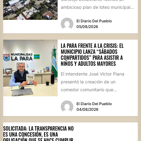
ambicioso plan de loteo municipal,
nuevas obras de infraestructura
El Diario Del Pueblo
por...
05/08/2026
LA PARA FRENTE A LA CRISIS: EL
MUNICIPIO LANZA “SÁBADOS
COMPARTIDOS” PARA ASISTIR A
NIÑOS Y ADULTOS MAYORES
El intendente José Víctor Piana
presentó la creación de un
comedor comunitario que
funcionará todos los sábados en el
El Diario Del Pueblo
Salón...
04/08/2026
SOLICITADA: LA TRANSPARENCIA NO
ES UNA CONCESIÓN, ES UNA
OBLIGACIÓN QUE SE HACE CUMPLIR