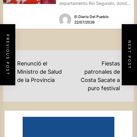
departamento Río Segundo, donde
entregó asistencia financiera del
El Diario Del Pueblo
Banco de...
22/07/2026
PREVIOUS POST
NEXT POST
NAVEGACIÓN
Renunció el
Fiestas
DE
Ministro de Salud
patronales de
Previous
Ne
de la Provincia
Costa Sacate a
ENTRADAS
post:
po
puro festival