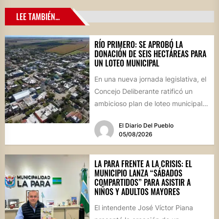
LEE TAMBIÉN...
RÍO PRIMERO: SE APROBÓ LA
DONACIÓN DE SEIS HECTÁREAS PARA
UN LOTEO MUNICIPAL
En una nueva jornada legislativa, el
Concejo Deliberante ratificó un
ambicioso plan de loteo municipal,
nuevas obras de infraestructura
El Diario Del Pueblo
por...
05/08/2026
LA PARA FRENTE A LA CRISIS: EL
MUNICIPIO LANZA “SÁBADOS
COMPARTIDOS” PARA ASISTIR A
NIÑOS Y ADULTOS MAYORES
El intendente José Víctor Piana