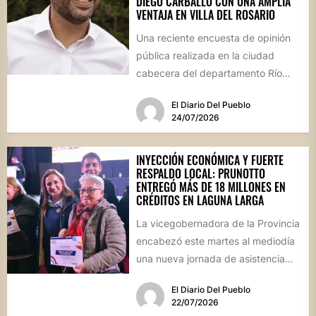
DIEGO CARBALLO CON UNA AMPLIA
VENTAJA EN VILLA DEL ROSARIO
Una reciente encuesta de opinión
pública realizada en la ciudad
cabecera del departamento Río
Segundo revela que el actual
El Diario Del Pueblo
mandatario...
24/07/2026
INYECCIÓN ECONÓMICA Y FUERTE
RESPALDO LOCAL: PRUNOTTO
ENTREGÓ MÁS DE 18 MILLONES EN
CRÉDITOS EN LAGUNA LARGA
La vicegobernadora de la Provincia
encabezó este martes al mediodía
una nueva jornada de asistencia
financiera en el interior cordobés....
El Diario Del Pueblo
22/07/2026