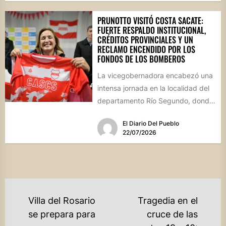
PRUNOTTO VISITÓ COSTA SACATE:
FUERTE RESPALDO INSTITUCIONAL,
CRÉDITOS PROVINCIALES Y UN
RECLAMO ENCENDIDO POR LOS
FONDOS DE LOS BOMBEROS
La vicegobernadora encabezó una
intensa jornada en la localidad del
departamento Río Segundo, donde
entregó asistencia financiera del
El Diario Del Pueblo
Banco de...
22/07/2026
NAVEGACIÓN
Villa del Rosario
Tragedia en el
DE
se prepara para
cruce de las