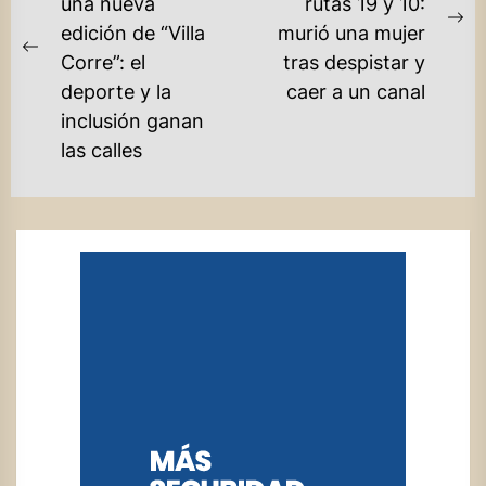
una nueva
rutas 19 y 10:
ENTRADAS
Ne
edición de “Villa
murió una mujer
Previous
po
Corre”: el
tras despistar y
post:
deporte y la
caer a un canal
inclusión ganan
las calles