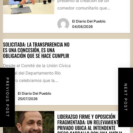
presentó la creación de un
comedor comunitario que
funcionará todos los sábados en el
El Diario Del Pueblo
Salón...
04/08/2026
SOLICITADA: LA TRANSPARENCIA NO
ES UNA CONCESIÓN, ES UNA
OBLIGACIÓN QUE SE HACE CUMPLIR
Desde el Comité de la Unión Cívica
Radical del Departamento Río
PREVIOUS POST
Primero celebramos que la
NEXT POST
Comisión Comunal de Esquina
El Diario Del Pueblo
haya...
25/07/2026
LIDERAZGO FIRME Y OPOSICIÓN
FRAGMENTADA: UN RELEVAMIENTO
PRIVADO UBICA AL INTENDENTE