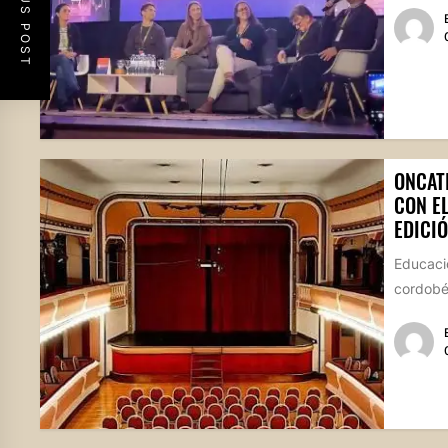
PREVIOUS POST
ONCAT
CON E
EDICIÓ
Educació
cordobés