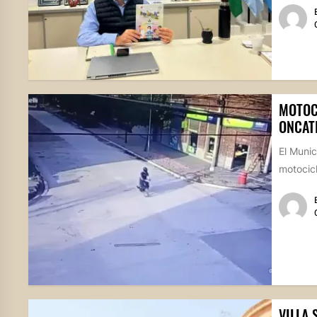
MOTOC
ONCAT
El Munic
motocicl
VILLA 