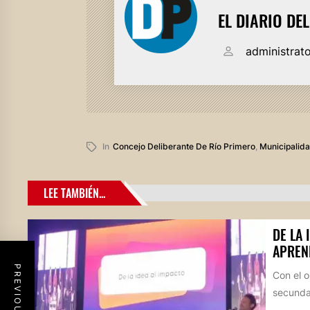
EL DIARIO DE
administrat
In
Concejo Deliberante De Río Primero
,
Municipalida
LEE TAMBIÉN...
DE LA 
APREN
Con el o
secundar