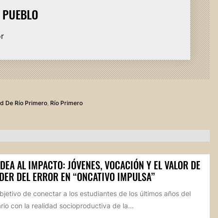
L PUEBLO
or
d De Río Primero
,
Río Primero
IDEA AL IMPACTO: JÓVENES, VOCACIÓN Y EL VALOR DE
DER DEL ERROR EN “ONCATIVO IMPULSA”
bjetivo de conectar a los estudiantes de los últimos años del
io con la realidad socioproductiva de la...