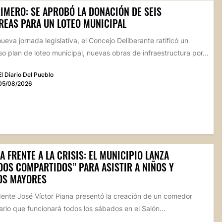
RIMERO: SE APROBÓ LA DONACIÓN DE SEIS
REAS PARA UN LOTEO MUNICIPAL
ueva jornada legislativa, el Concejo Deliberante ratificó un
o plan de loteo municipal, nuevas obras de infraestructura por...
El Diario Del Pueblo
05/08/2026
A FRENTE A LA CRISIS: EL MUNICIPIO LANZA
DOS COMPARTIDOS” PARA ASISTIR A NIÑOS Y
OS MAYORES
dente José Víctor Piana presentó la creación de un comedor
rio que funcionará todos los sábados en el Salón...