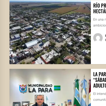
RÍO P
HECTÁ
En una n
ambicios
LA PAR
“SÁBA
ADULT
El inten
comunita