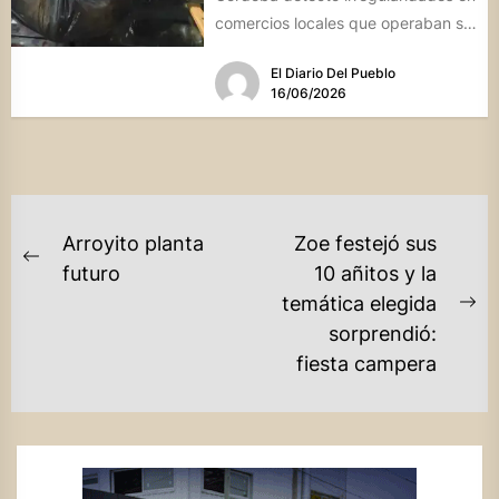
comercios locales que operaban sin
habilitación ni dirección técnica,
El Diario Del Pueblo
poniendo en...
16/06/2026
NAVEGACIÓN
Arroyito planta
Zoe festejó sus
DE
Previous
futuro
10 añitos y la
post:
temática elegida
ENTRADAS
Ne
sorprendió:
po
fiesta campera