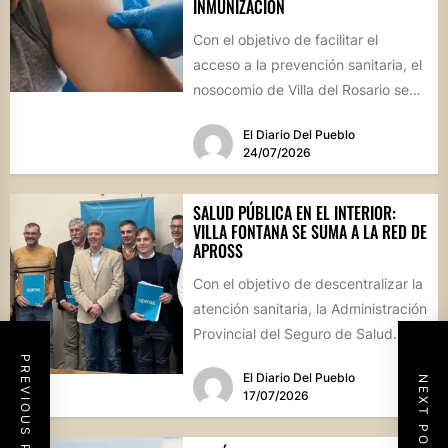
INMUNIZACIÓN
Con el objetivo de facilitar el
acceso a la prevención sanitaria, el
nosocomio de Villa del Rosario se
sumará este...
El Diario Del Pueblo
24/07/2026
SALUD PÚBLICA EN EL INTERIOR:
VILLA FONTANA SE SUMA A LA RED DE
APROSS
Con el objetivo de descentralizar la
atención sanitaria, la Administración
Provincial del Seguro de Salud
formalizó convenios con centros
PREVIOUS POST
El Diario Del Pueblo
NEXT POST
de...
17/07/2026