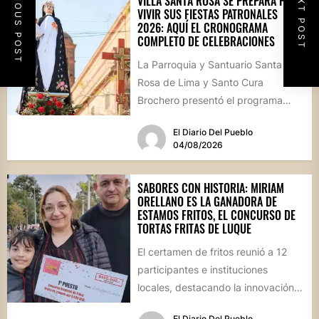
PREVIOUS POST
NEXT POST
VILLA SANTA ROSA SE PREPARA PARA
VIVIR SUS FIESTAS PATRONALES
2026: AQUÍ EL CRONOGRAMA
COMPLETO DE CELEBRACIONES
La Parroquia y Santuario Santa
Rosa de Lima y Santo Cura
Brochero presentó el programa
oficial de las Fiestas Patronales...
El Diario Del Pueblo
04/08/2026
SABORES CON HISTORIA: MIRIAM
ORELLANO ES LA GANADORA DE
ESTAMOS FRITOS, EL CONCURSO DE
TORTAS FRITAS DE LUQUE
El certamen de fritos reunió a 12
participantes e instituciones
locales, destacando la innovación
culinaria y el profundo arraigo de...
El Diario Del Pueblo