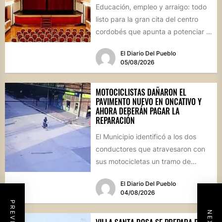
Educación, empleo y arraigo: todo
listo para la gran cita del centro
cordobés que apunta a potenciar el
futuro de...
El Diario Del Pueblo
05/08/2026
MOTOCICLISTAS DAÑARON EL
PAVIMENTO NUEVO EN ONCATIVO Y
AHORA DEBERÁN PAGAR LA
REPARACIÓN
El Municipio identificó a los dos
conductores que atravesaron con
sus motocicletas un tramo de
hormigón recién colocado sobre
El Diario Del Pueblo
calle...
04/08/2026