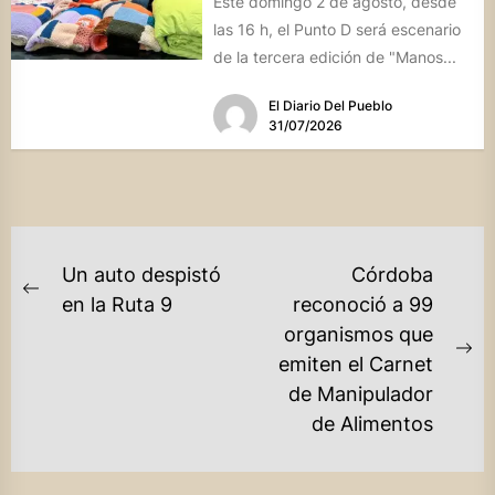
Este domingo 2 de agosto, desde
las 16 h, el Punto D será escenario
de la tercera edición de "Manos...
El Diario Del Pueblo
31/07/2026
NAVEGACIÓN
Un auto despistó
Córdoba
DE
Previous
en la Ruta 9
reconoció a 99
post:
organismos que
ENTRADAS
Ne
emiten el Carnet
po
de Manipulador
de Alimentos