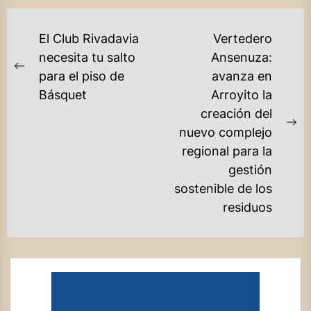
NAVEGACIÓN
El Club Rivadavia
Vertedero
DE
necesita tu salto
Ansenuza:
Previous
para el piso de
avanza en
ENTRADAS
post:
Básquet
Arroyito la
creación del
Ne
nuevo complejo
po
regional para la
gestión
sostenible de los
residuos