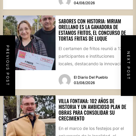
04/08/2026
SABORES CON HISTORIA: MIRIAM
ORELLANO ES LA GANADORA DE
ESTAMOS FRITOS, EL CONCURSO DE
TORTAS FRITAS DE LUQUE
PREVIOUS POST
El certamen de fritos reunió a 12
NEXT POST
participantes e instituciones
locales, destacando la innovación
culinaria y el profundo arraigo de...
El Diario Del Pueblo
03/08/2026
VILLA FONTANA: 102 AÑOS DE
HISTORIA Y UN AMBICIOSO PLAN DE
OBRAS PARA CONSOLIDAR SU
CRECIMIENTO
En el marco de los festejos por el
aniversario de la localidad, el