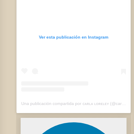
Ver esta publicación en Instagram
Una publicación compartida por ᴄᴀʀʟᴀ ʟᴏʀᴇʟᴇʏ (@carlaloreley_)