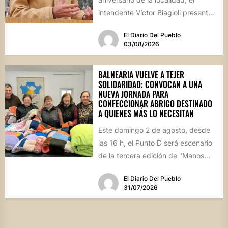
intendente Víctor Biagioli presentó
una batería de...
El Diario Del Pueblo
03/08/2026
BALNEARIA VUELVE A TEJER
SOLIDARIDAD: CONVOCAN A UNA
NUEVA JORNADA PARA
CONFECCIONAR ABRIGO DESTINADO
A QUIENES MÁS LO NECESITAN
Este domingo 2 de agosto, desde
las 16 h, el Punto D será escenario
de la tercera edición de "Manos...
El Diario Del Pueblo
31/07/2026