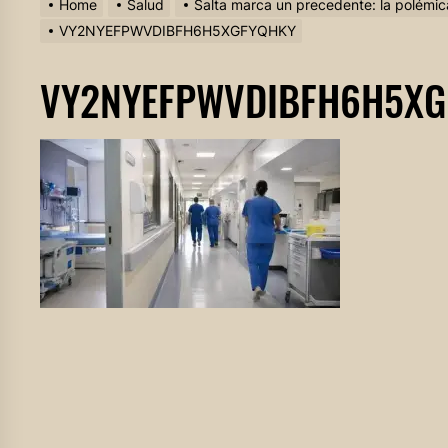
Home
Salud
Salta marca un precedente: la polémica
VY2NYEFPWVDIBFH6H5XGFYQHKY
VY2NYEFPWVDIBFH6H5XG