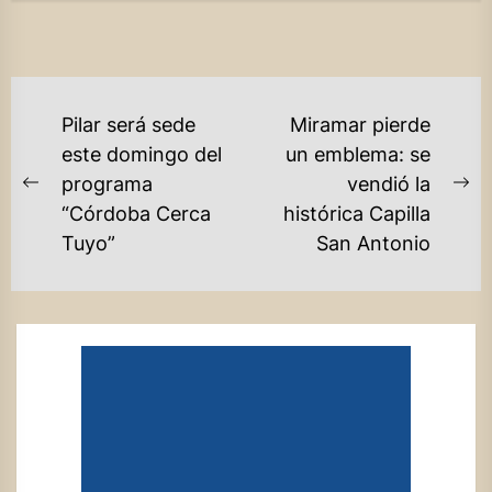
NAVEGACIÓN
Pilar será sede
Miramar pierde
DE
este domingo del
un emblema: se
programa
vendió la
ENTRADAS
Previous
Ne
“Córdoba Cerca
histórica Capilla
post:
po
Tuyo”
San Antonio