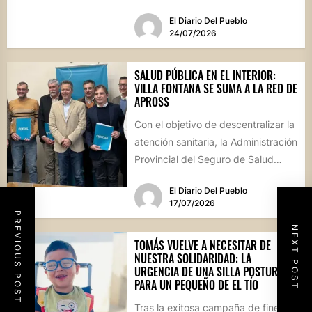
sumará este...
El Diario Del Pueblo
24/07/2026
SALUD PÚBLICA EN EL INTERIOR:
VILLA FONTANA SE SUMA A LA RED DE
APROSS
Con el objetivo de descentralizar la
atención sanitaria, la Administración
Provincial del Seguro de Salud
formalizó convenios con centros
El Diario Del Pueblo
de...
17/07/2026
PREVIOUS POST
NEXT POST
TOMÁS VUELVE A NECESITAR DE
NUESTRA SOLIDARIDAD: LA
URGENCIA DE UNA SILLA POSTURAL
PARA UN PEQUEÑO DE EL TÍO
Tras la exitosa campaña de fines