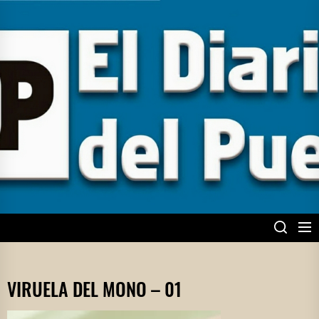
Skip
to
the
content
EL DIARIO DEL
PUEBLO
VIRUELA DEL MONO – 01