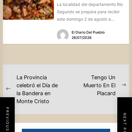
La localidad del departamento Río
Segundo se prepara para recibir
este domingo 2 de agosto a
vecinos y visitantes de...
El Diario Del Pueblo
28/07/2026
NAVEGACIÓN
La Provincia
Tengo Un
DE
celebró el Día de
Muerto En El
Ne
Previous
la Bandera en
Placard
ENTRADAS
po
post:
Monte Cristo
PREVIOUS POST
NEXT POST