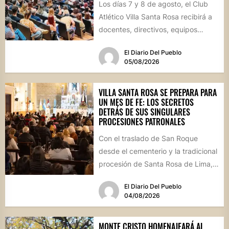
Los días 7 y 8 de agosto, el Club
Atlético Villa Santa Rosa recibirá a
docentes, directivos, equipos
técnicos y...
El Diario Del Pueblo
05/08/2026
VILLA SANTA ROSA SE PREPARA PARA
UN MES DE FE: LOS SECRETOS
DETRÁS DE SUS SINGULARES
PROCESIONES PATRONALES
Con el traslado de San Roque
desde el cementerio y la tradicional
procesión de Santa Rosa de Lima,
la localidad...
El Diario Del Pueblo
04/08/2026
MONTE CRISTO HOMENAJEARÁ AL