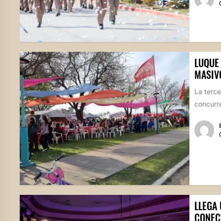
LUQUE 
MASIV
La terce
concurre
LLEGA
CONEC