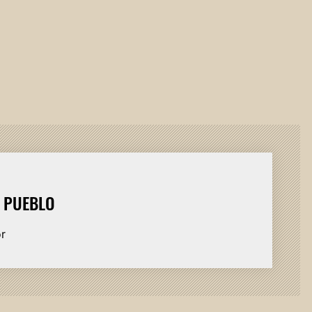
L PUEBLO
or