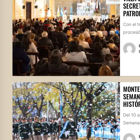
SECRE
PATRO
Con el t
procesió
MONTE
SEMANA
HISTÓR
Del 10 a
Semana 