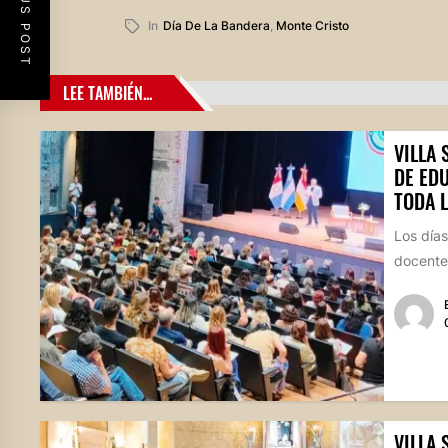
PREVIOUS POST
In
Día De La Bandera
,
Monte Cristo
LEE TAMBIÉN...
VILLA
DE ED
TODA 
Los días
docentes
VILLA 