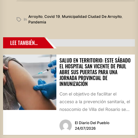
Arroyito
,
Covid 19
,
Municipalidad Ciudad De Arroyito
,
In
Pandemia
LEE TAMBIÉN...
SALUD EN TERRITORIO: ESTE SÁBADO
EL HOSPITAL SAN VICENTE DE PAUL
ABRE SUS PUERTAS PARA UNA
JORNADA PROVINCIAL DE
INMUNIZACIÓN
Con el objetivo de facilitar el
acceso a la prevención sanitaria, el
nosocomio de Villa del Rosario se
sumará este...
El Diario Del Pueblo
24/07/2026