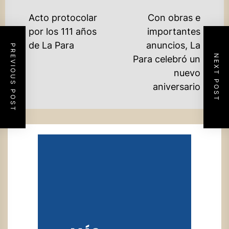
NAVEGACIÓN
Acto protocolar
Con obras e
DE
por los 111 años
importantes
Previous
de La Para
anuncios, La
ENTRADAS
PREVIOUS POST
post:
NEXT POST
Ne
Para celebró un
po
nuevo
aniversario