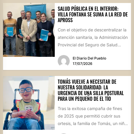
SALUD PÚBLICA EN EL INTERIOR:
VILLA FONTANA SE SUMA A LA RED DE
APROSS
Con el objetivo de descentralizar la
atención sanitaria, la Administración
Provincial del Seguro de Salud
formalizó convenios con centros
El Diario Del Pueblo
de...
17/07/2026
TOMÁS VUELVE A NECESITAR DE
NUESTRA SOLIDARIDAD: LA
URGENCIA DE UNA SILLA POSTURAL
PARA UN PEQUEÑO DE EL TÍO
Tras la exitosa campaña de fines
de 2025 que permitió cubrir sus
ortesis, la familia de Tomás, un niño
de...