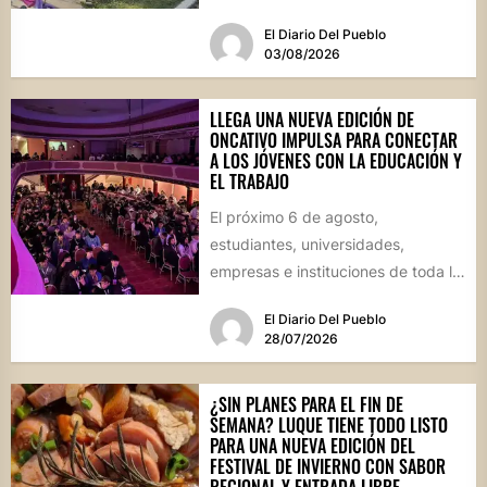
propuestas gastronómicas. En este
El Diario Del Pueblo
marco, el...
03/08/2026
LLEGA UNA NUEVA EDICIÓN DE
ONCATIVO IMPULSA PARA CONECTAR
A LOS JÓVENES CON LA EDUCACIÓN Y
EL TRABAJO
El próximo 6 de agosto,
estudiantes, universidades,
empresas e instituciones de toda la
región se reunirán en una jornada
El Diario Del Pueblo
que...
28/07/2026
¿SIN PLANES PARA EL FIN DE
SEMANA? LUQUE TIENE TODO LISTO
PARA UNA NUEVA EDICIÓN DEL
FESTIVAL DE INVIERNO CON SABOR