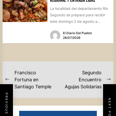
REGIONAL Y ENTRADA LIBRE
La localidad del departamento Río
Segundo se prepara para recibir
este domingo 2 de agosto a
vecinos y visitantes de...
El Diario Del Pueblo
28/07/2026
NAVEGACIÓN
Francisco
Segundo
DE
Fortuna en
Encuentro
Previous
Ne
Santiago Temple
Agujas Solidarias
ENTRADAS
post:
po
PREVIOUS POST
NEXT POST