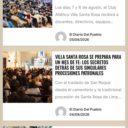
Los días 7 y 8 de agosto, el Club
Atlético Villa Santa Rosa recibirá a
docentes, directivos, equipos
técnicos y...
El Diario Del Pueblo
05/08/2026
VILLA SANTA ROSA SE PREPARA PARA
UN MES DE FE: LOS SECRETOS
DETRÁS DE SUS SINGULARES
PROCESIONES PATRONALES
Con el traslado de San Roque
desde el cementerio y la tradicional
procesión de Santa Rosa de Lima,
la localidad...
El Diario Del Pueblo
04/08/2026