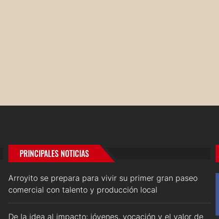
PRINCIPALES NOTICIAS
Arroyito se prepara para vivir su primer gran paseo
comercial con talento y producción local
De la idea al impacto: jóvenes, vocación y el valor de