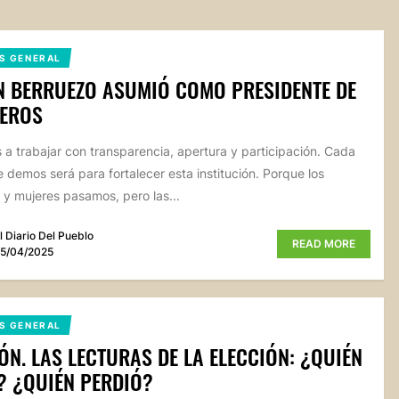
S GENERAL
 BERRUEZO ASUMIÓ COMO PRESIDENTE DE
EROS
 a trabajar con transparencia, apertura y participación. Cada
 demos será para fortalecer esta institución. Porque los
y mujeres pasamos, pero las...
l Diario Del Pueblo
READ MORE
5/04/2025
S GENERAL
ÓN. LAS LECTURAS DE LA ELECCIÓN: ¿QUIÉN
 ¿QUIÉN PERDIÓ?