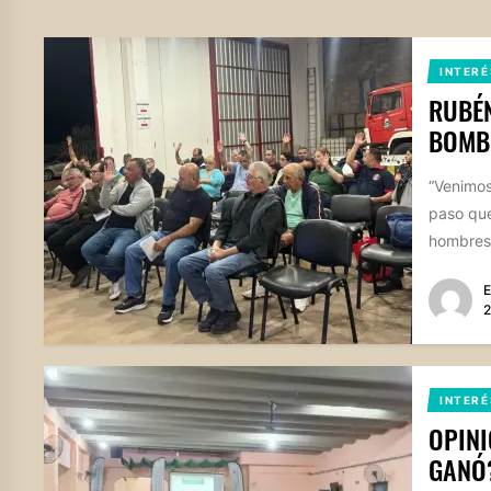
INTERÉ
RUBÉN
BOMB
“Venimos
paso que
hombres 
E
2
INTERÉ
OPINI
GANÓ?