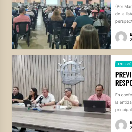
(Por Mari
de la li
perspect
E
2
INTERÉ
PREVI
RESPO
En confe
la entid
principa
E
2