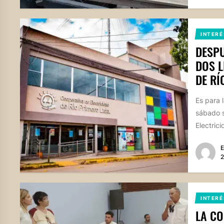
INTERÉ
DESPU
DOS L
DE RÍ
Es para 
sábado s
Electrici
E
2
INTERÉ
LA CO