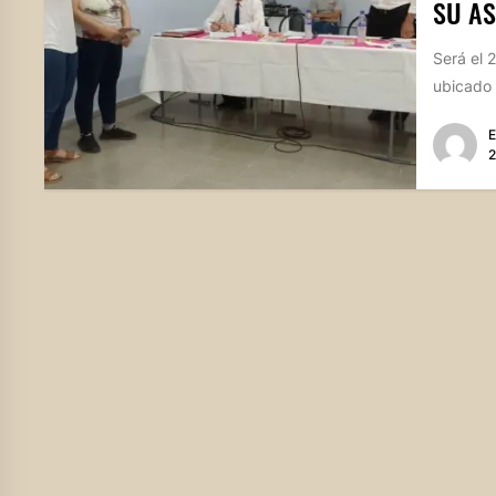
SU A
Será el 
ubicado 
E
2