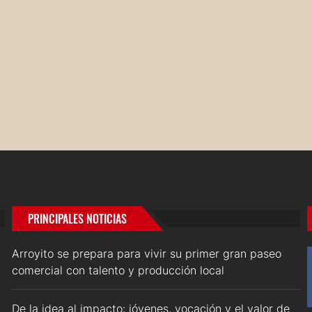
PRINCIPALES NOTICIAS
Arroyito se prepara para vivir su primer gran paseo
comercial con talento y producción local
De la idea al impacto: jóvenes, vocación y el valor de