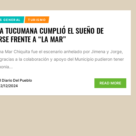
S GENERAL
TURISMO
A TUCUMANA CUMPLIÓ EL SUEÑO DE
SE FRENTE A “LA MAR”
a Mar Chiquita fue el escenario anhelado por Jimena y Jorge,
gracias a la colaboración y apoyo del Municipio pudieron tener
onia...
l Diario Del Pueblo
READ MORE
2/12/2024