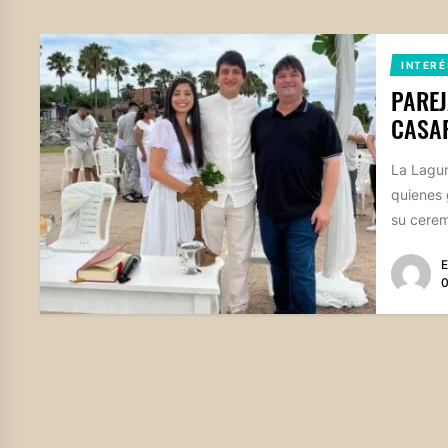
INTERÉ
PAREJ
CASAR
La Lagun
quienes 
su cerem
E
0