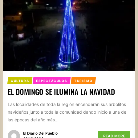
CULTURA
ESPECTÁCULOS
TURISMO
EL DOMINGO SE ILUMINA LA NAVIDAD
Las localidades de toda la región encenderán sus arbolitos
navideños junto a toda la comunidad dando inicio a una de
las épocas del año más...
El Diario Del Pueblo
READ MORE