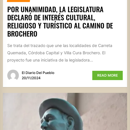
POR UNANIMIDAD, LA LEGISLATURA
DECLARÓ DE INTERÉS CULTURAL,
RELIGIOSO Y TURÍSTICO AL CAMINO DE
BROCHERO
Se trata del trazado que une las localidades de Carreta
Quemada, Córdoba Capital y Villa Cura Brochero. El
proyecto fue una iniciativa de la legisladora...
El Diario Del Pueblo
READ MORE
20/11/2024