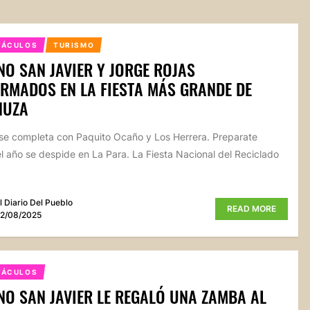
TÁCULOS
TURISMO
NO SAN JAVIER Y JORGE ROJAS
RMADOS EN LA FIESTA MÁS GRANDE DE
NUZA
a se completa con Paquito Ocaño y Los Herrera. Preparate
l año se despide en La Para. La Fiesta Nacional del Reciclado
l Diario Del Pueblo
READ MORE
2/08/2025
TÁCULOS
NO SAN JAVIER LE REGALÓ UNA ZAMBA AL