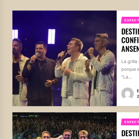
ESPEC
DESTI
CONFI
ANSE
La grill
porque e
"La...
E
2
ESPEC
DESTI