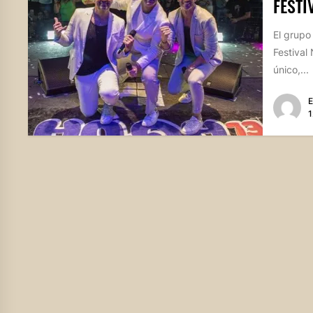
FESTI
El grupo
Festival
único,...
E
1