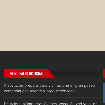
PRINCIPALES NOTICIAS
Arroyito se prepara para vivir su primer gran paseo
comercial con talento y producción local
De la idea al impacto: jóvenes, vocación y el valor de