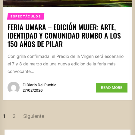
ESPECTÁCULOS
FERIA UMARA – EDICIÓN MUJER: ARTE,
IDENTIDAD Y COMUNIDAD RUMBO A LOS
150 AÑOS DE PILAR
Con grilla confirmada, el Predio de la Virgen será escenario
el 7 y 8 de marzo de una nueva edición de la feria más
convocante...
El Diario Del Pueblo
READ MORE
27/02/2026
PAGINACIÓN
1
2
Siguiente
DE
ENTRADAS