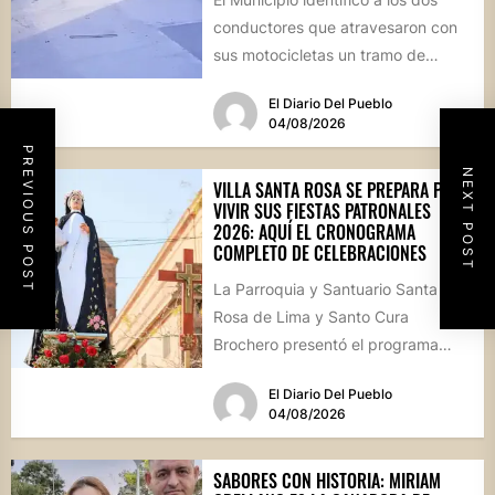
conductores que atravesaron con
sus motocicletas un tramo de
hormigón recién colocado sobre
El Diario Del Pueblo
calle...
04/08/2026
PREVIOUS POST
NEXT POST
VILLA SANTA ROSA SE PREPARA PARA
VIVIR SUS FIESTAS PATRONALES
2026: AQUÍ EL CRONOGRAMA
COMPLETO DE CELEBRACIONES
La Parroquia y Santuario Santa
Rosa de Lima y Santo Cura
Brochero presentó el programa
oficial de las Fiestas Patronales...
El Diario Del Pueblo
04/08/2026
SABORES CON HISTORIA: MIRIAM