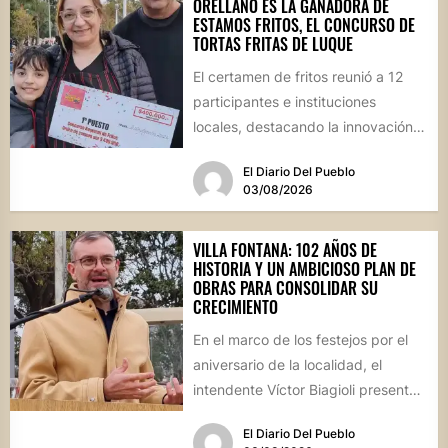
ORELLANO ES LA GANADORA DE
ESTAMOS FRITOS, EL CONCURSO DE
TORTAS FRITAS DE LUQUE
El certamen de fritos reunió a 12
participantes e instituciones
locales, destacando la innovación
culinaria y el profundo arraigo de...
El Diario Del Pueblo
03/08/2026
VILLA FONTANA: 102 AÑOS DE
HISTORIA Y UN AMBICIOSO PLAN DE
OBRAS PARA CONSOLIDAR SU
CRECIMIENTO
En el marco de los festejos por el
aniversario de la localidad, el
intendente Víctor Biagioli presentó
una batería de...
El Diario Del Pueblo