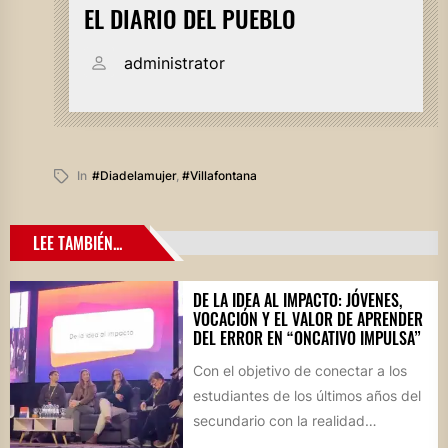
EL DIARIO DEL PUEBLO
administrator
In
#diadelamujer
,
#villafontana
LEE TAMBIÉN...
DE LA IDEA AL IMPACTO: JÓVENES,
VOCACIÓN Y EL VALOR DE APRENDER
DEL ERROR EN “ONCATIVO IMPULSA”
Con el objetivo de conectar a los
estudiantes de los últimos años del
secundario con la realidad
socioproductiva de la...