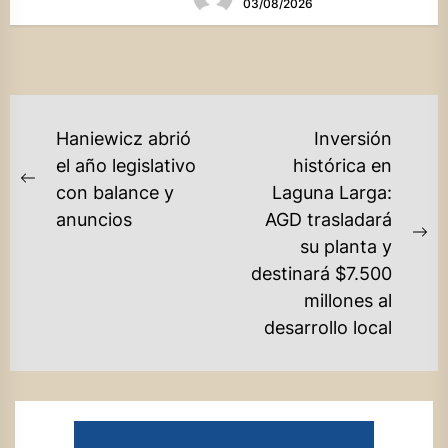
03/08/2026
NAVEGACIÓN
Haniewicz abrió
Inversión
DE
el año legislativo
histórica en
Previous
con balance y
Laguna Larga:
ENTRADAS
post:
anuncios
AGD trasladará
Ne
su planta y
po
destinará $7.500
millones al
desarrollo local