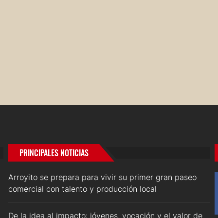
PRINCIPALES NOTICIAS
Arroyito se prepara para vivir su primer gran paseo
comercial con talento y producción local
De la idea al impacto: jóvenes, vocación y el valor de