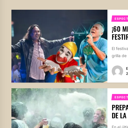
ESPEC
¡60 M
FESTI
El festi
grilla de
E
2
ESPEC
PREP
DE LA
En el úl