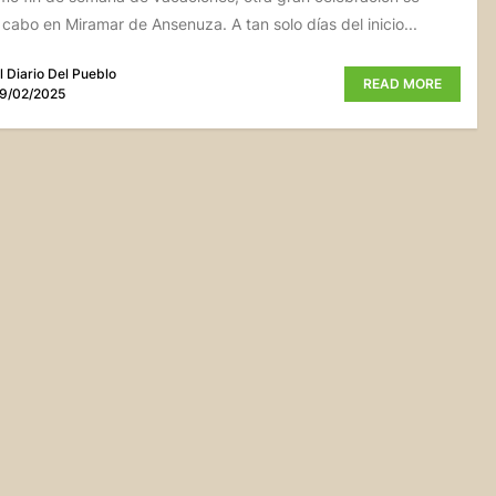
a cabo en Miramar de Ansenuza. A tan solo días del inicio...
l Diario Del Pueblo
READ MORE
9/02/2025