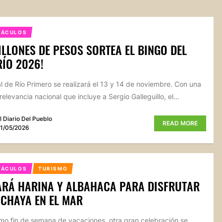
TÁCULOS
ILLONES DE PESOS SORTEA EL BINGO DEL
RÍO 2026!
val de Río Primero se realizará el 13 y 14 de noviembre. Con una
 relevancia nacional que incluye a Sergio Galleguillo, el...
l Diario Del Pueblo
READ MORE
1/05/2026
TÁCULOS
TURISMO
ARÁ HARINA Y ALBAHACA PARA DISFRUTAR
 CHAYA EN EL MAR
timo fin de semana de vacaciones, otra gran celebración se