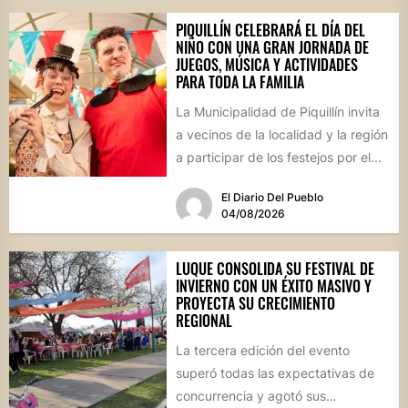
PIQUILLÍN CELEBRARÁ EL DÍA DEL
NIÑO CON UNA GRAN JORNADA DE
JUEGOS, MÚSICA Y ACTIVIDADES
PARA TODA LA FAMILIA
La Municipalidad de Piquillín invita
a vecinos de la localidad y la región
a participar de los festejos por el...
El Diario Del Pueblo
04/08/2026
LUQUE CONSOLIDA SU FESTIVAL DE
INVIERNO CON UN ÉXITO MASIVO Y
PROYECTA SU CRECIMIENTO
REGIONAL
La tercera edición del evento
superó todas las expectativas de
concurrencia y agotó sus