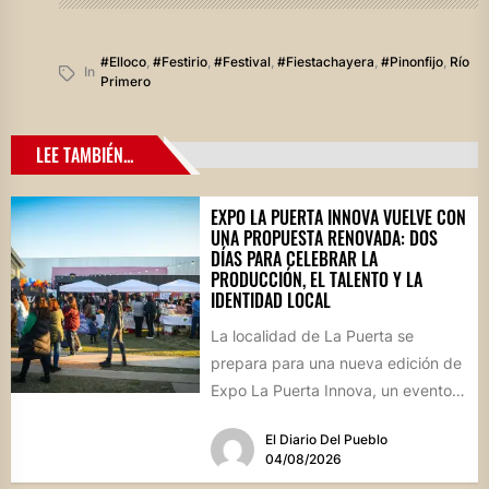
#elloco
,
#festirio
,
#festival
,
#fiestachayera
,
#pinonfijo
,
Río
In
Primero
LEE TAMBIÉN...
EXPO LA PUERTA INNOVA VUELVE CON
UNA PROPUESTA RENOVADA: DOS
DÍAS PARA CELEBRAR LA
PRODUCCIÓN, EL TALENTO Y LA
IDENTIDAD LOCAL
La localidad de La Puerta se
prepara para una nueva edición de
Expo La Puerta Innova, un evento
que reunirá...
El Diario Del Pueblo
04/08/2026