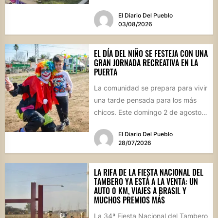
propuestas gastronómicas. En este
El Diario Del Pueblo
marco, el...
03/08/2026
EL DÍA DEL NIÑO SE FESTEJA CON UNA
GRAN JORNADA RECREATIVA EN LA
PUERTA
La comunidad se prepara para vivir
una tarde pensada para los más
chicos. Este domingo 2 de agosto,
desde las...
El Diario Del Pueblo
28/07/2026
LA RIFA DE LA FIESTA NACIONAL DEL
TAMBERO YA ESTÁ A LA VENTA: UN
AUTO 0 KM, VIAJES A BRASIL Y
MUCHOS PREMIOS MÁS
La 34ª Fiesta Nacional del Tambero