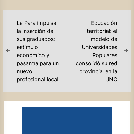
NAVEGACIÓN
La Para impulsa
Educación
DE
la inserción de
territorial: el
sus graduados:
modelo de
ENTRADAS
estímulo
Universidades
Previous
Ne
económico y
Populares
post:
po
pasantía para un
consolidó su red
nuevo
provincial en la
profesional local
UNC