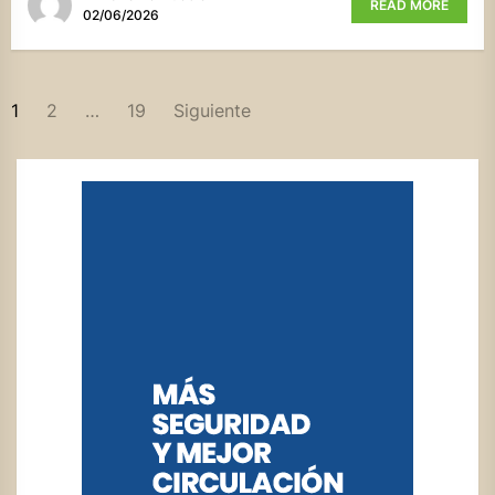
READ MORE
02/06/2026
PAGINACIÓN
1
2
…
19
Siguiente
DE
ENTRADAS