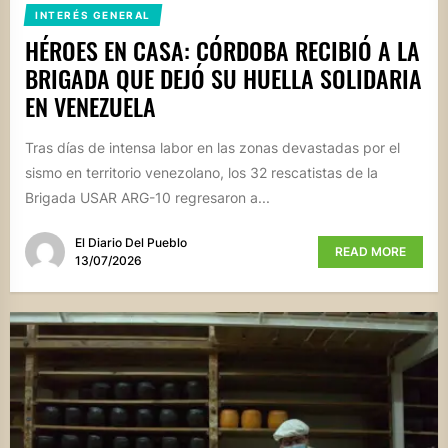
INTERÉS GENERAL
HÉROES EN CASA: CÓRDOBA RECIBIÓ A LA
BRIGADA QUE DEJÓ SU HUELLA SOLIDARIA
EN VENEZUELA
Tras días de intensa labor en las zonas devastadas por el
sismo en territorio venezolano, los 32 rescatistas de la
Brigada USAR ARG-10 regresaron a...
El Diario Del Pueblo
READ MORE
13/07/2026