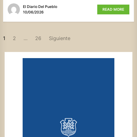
El Diario Del Pueblo
READ MORE
10/06/2026
PAGINACIÓN
1
2
…
26
Siguiente
DE
ENTRADAS