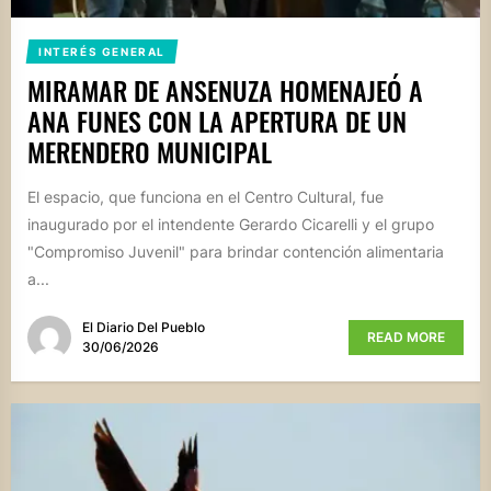
INTERÉS GENERAL
MIRAMAR DE ANSENUZA HOMENAJEÓ A
ANA FUNES CON LA APERTURA DE UN
MERENDERO MUNICIPAL
El espacio, que funciona en el Centro Cultural, fue
inaugurado por el intendente Gerardo Cicarelli y el grupo
"Compromiso Juvenil" para brindar contención alimentaria
a...
El Diario Del Pueblo
READ MORE
30/06/2026