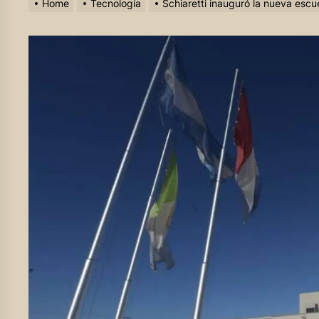
Home
Tecnología
Schiaretti inauguró la nueva esc