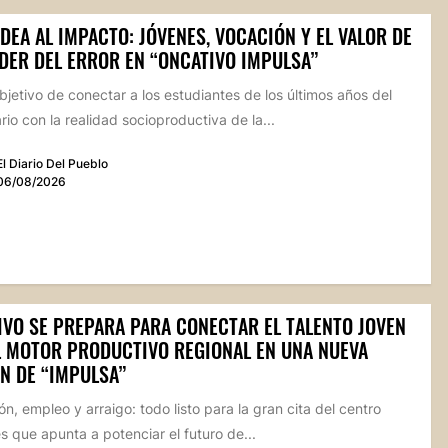
IDEA AL IMPACTO: JÓVENES, VOCACIÓN Y EL VALOR DE
DER DEL ERROR EN “ONCATIVO IMPULSA”
bjetivo de conectar a los estudiantes de los últimos años del
io con la realidad socioproductiva de la...
El Diario Del Pueblo
06/08/2026
IVO SE PREPARA PARA CONECTAR EL TALENTO JOVEN
L MOTOR PRODUCTIVO REGIONAL EN UNA NUEVA
N DE “IMPULSA”
n, empleo y arraigo: todo listo para la gran cita del centro
 que apunta a potenciar el futuro de...