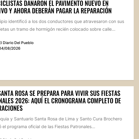
ICLISTAS DAÑARON EL PAVIMENTO NUEVO EN
IVO Y AHORA DEBERÁN PAGAR LA REPARACIÓN
ipio identificó a los dos conductores que atravesaron con sus
etas un tramo de hormigón recién colocado sobre calle...
El Diario Del Pueblo
04/08/2026
SANTA ROSA SE PREPARA PARA VIVIR SUS FIESTAS
NALES 2026: AQUÍ EL CRONOGRAMA COMPLETO DE
RACIONES
oquia y Santuario Santa Rosa de Lima y Santo Cura Brochero
 el programa oficial de las Fiestas Patronales...