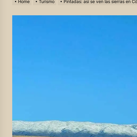
Home
Turismo
Pintadas: así se ven las sierras en 