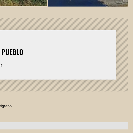
L PUEBLO
or
elgrano