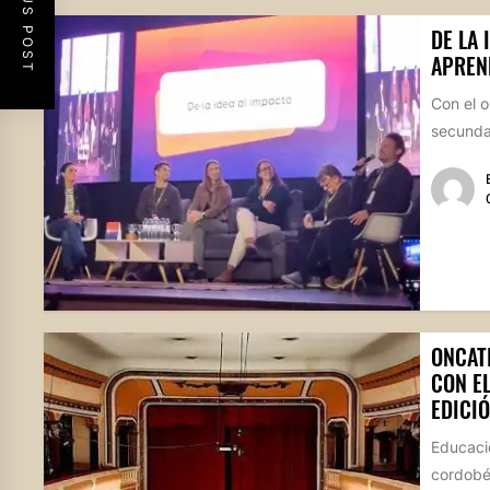
PREVIOUS POST
DE LA 
APREN
Con el o
secundar
ONCAT
CON E
EDICIÓ
Educació
cordobés