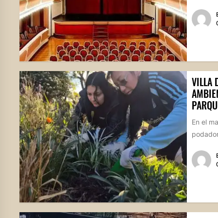
VILLA
AMBIE
PARQU
En el m
podadore