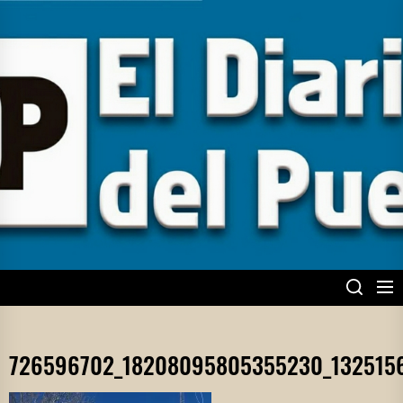
Skip
to
the
content
EL DIARIO DEL
PUEBLO
726596702_18208095805355230_132515