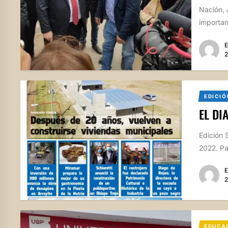
Nación, 
importanc
E
2
EDICIÓ
EL DI
Edición S
2022. Pa
E
2
EDUCA