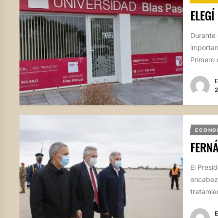
ELEGÍ
Durante 
importan
Primero 
E
2
ECONO
FERN
El Presi
encabeza
tratamien
E