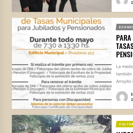
2
ECONO
PARA 
TASAS
PENS
La medid
también 
Arroyito
E
2
CULTU