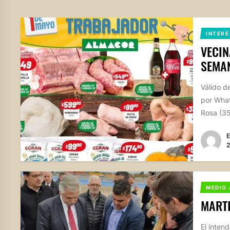
INTERÉ
VECIN
SEMA
Válido d
por What
Rosa (35
E
2
MEDIO 
MARTI
El inten