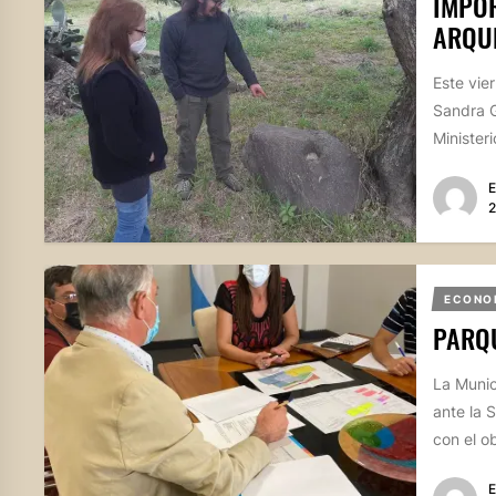
IMPO
ARQUE
Este vie
Sandra G
Ministeri
E
2
ECONO
PARQU
La Munic
ante la 
con el ob
E