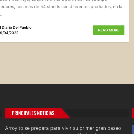
dores, con más de 54 stands con diferentes productos, en la
..
l Diario Del Pueblo
READ MORE
9/04/2022
PRINCIPALES NOTICIAS
Arroyito se prepara para vivir su primer gran paseo