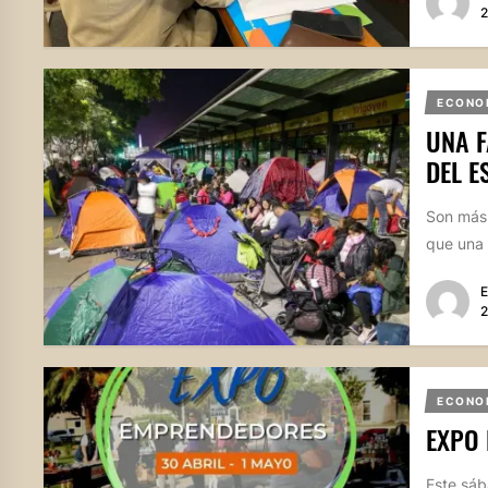
2
ECONO
UNA F
DEL E
Son más 
que una f
E
2
ECONO
EXPO
Este sáb