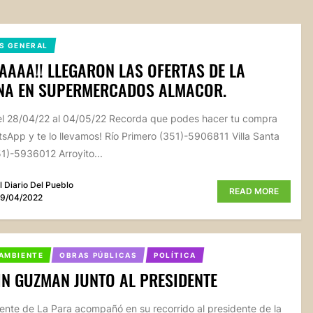
S GENERAL
AAAA!! LLEGARON LAS OFERTAS DE LA
NA EN SUPERMERCADOS ALMACOR.
el 28/04/22 al 04/05/22 Recorda que podes hacer tu compra
sApp y te lo llevamos! Río Primero (351)-5906811 Villa Santa
1)-5936012 Arroyito...
l Diario Del Pueblo
READ MORE
9/04/2022
AMBIENTE
OBRAS PÚBLICAS
POLÍTICA
N GUZMAN JUNTO AL PRESIDENTE
dente de La Para acompañó en su recorrido al presidente de la