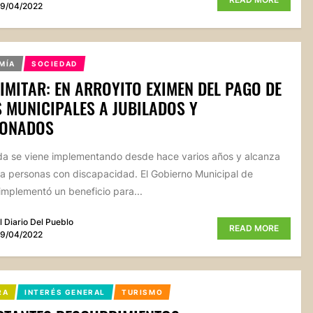
9/04/2022
MÍA
SOCIEDAD
IMITAR: EN ARROYITO EXIMEN DEL PAGO DE
 MUNICIPALES A JUBILADOS Y
IONADOS
a se viene implementando desde hace varios años y alcanza
a personas con discapacidad. El Gobierno Municipal de
 implementó un beneficio para...
l Diario Del Pueblo
READ MORE
9/04/2022
RA
INTERÉS GENERAL
TURISMO