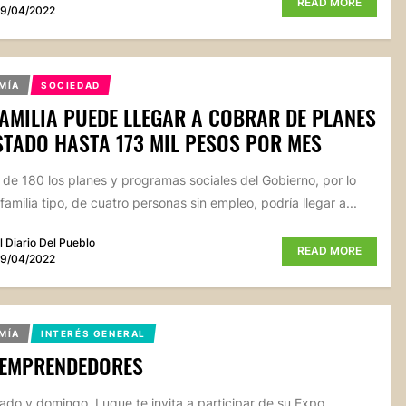
READ MORE
9/04/2022
MÍA
SOCIEDAD
AMILIA PUEDE LLEGAR A COBRAR DE PLANES
STADO HASTA 173 MIL PESOS POR MES
de 180 los planes y programas sociales del Gobierno, por lo
amilia tipo, de cuatro personas sin empleo, podría llegar a...
l Diario Del Pueblo
READ MORE
9/04/2022
MÍA
INTERÉS GENERAL
 EMPRENDEDORES
ado y domingo, Luque te invita a participar de su Expo