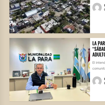
LA PAR
“SÁBA
ADULT
El inten
comunita