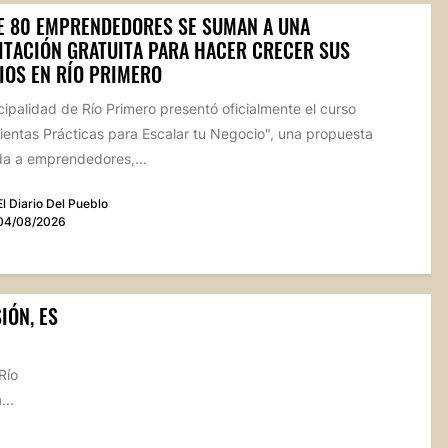
E 80 EMPRENDEDORES SE SUMAN A UNA
ITACIÓN GRATUITA PARA HACER CRECER SUS
IOS EN RÍO PRIMERO
ipalidad de Río Primero presentó oficialmente el curso
ientas Prácticas para Escalar tu Negocio", una propuesta
da a emprendedores,...
El Diario Del Pueblo
04/08/2026
IÓN, ES
Río
...