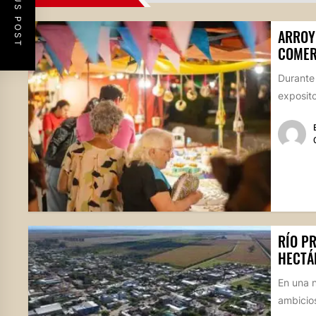
PREVIOUS POST
ARROY
COMER
Durante
exposito
RÍO P
HECTÁ
En una n
ambicios