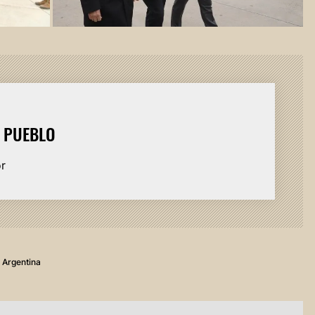
L PUEBLO
or
 Argentina