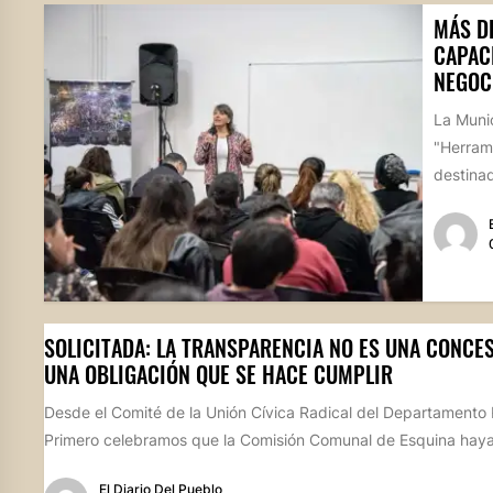
MÁS D
CAPAC
NEGOC
La Munic
"Herram
destina
SOLICITADA: LA TRANSPARENCIA NO ES UNA CONCES
UNA OBLIGACIÓN QUE SE HACE CUMPLIR
Desde el Comité de la Unión Cívica Radical del Departamento 
Primero celebramos que la Comisión Comunal de Esquina haya
El Diario Del Pueblo