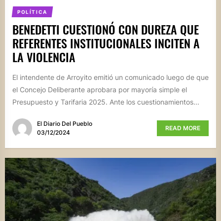
POLÍTICA
BENEDETTI CUESTIONÓ CON DUREZA QUE
REFERENTES INSTITUCIONALES INCITEN A
LA VIOLENCIA
El intendente de Arroyito emitió un comunicado luego de que
el Concejo Deliberante aprobara por mayoría simple el
Presupuesto y Tarifaria 2025. Ante los cuestionamientos...
El Diario Del Pueblo
READ MORE
03/12/2024