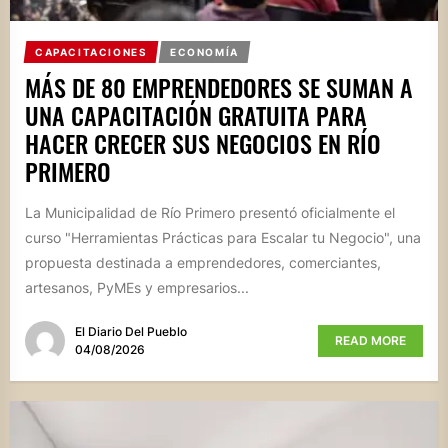
CAPACITACIONES
ECONOMÍA
MÁS DE 80 EMPRENDEDORES SE SUMAN A
UNA CAPACITACIÓN GRATUITA PARA
HACER CRECER SUS NEGOCIOS EN RÍO
PRIMERO
La Municipalidad de Río Primero presentó oficialmente el
curso "Herramientas Prácticas para Escalar tu Negocio", una
propuesta destinada a emprendedores, comerciantes,
artesanos, PyMEs y empresarios...
El Diario Del Pueblo
READ MORE
04/08/2026