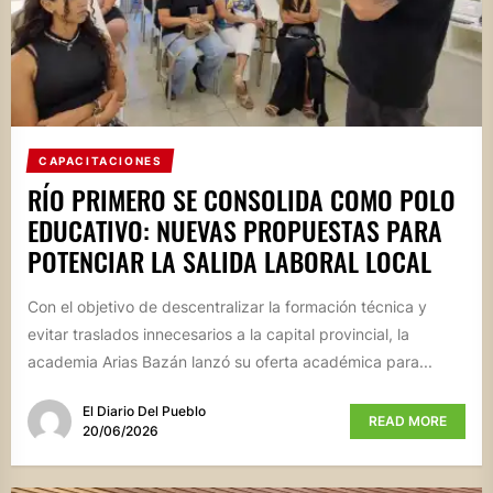
CAPACITACIONES
RÍO PRIMERO SE CONSOLIDA COMO POLO
EDUCATIVO: NUEVAS PROPUESTAS PARA
POTENCIAR LA SALIDA LABORAL LOCAL
Con el objetivo de descentralizar la formación técnica y
evitar traslados innecesarios a la capital provincial, la
academia Arias Bazán lanzó su oferta académica para...
El Diario Del Pueblo
READ MORE
20/06/2026