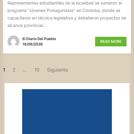
Representantes estudiantiles de la localidad se sumaron al
programa "Jóvenes Protagonistas" en Córdoba, donde se
capacitaron en técnica legislativa y debatieron proyectos de
alcance provincial...
El Diario Del Pueblo
READ MORE
16/06/2026
PAGINACIÓN
1
2
…
10
Siguiente
DE
ENTRADAS