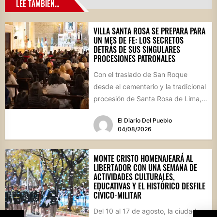
LEE TAMBIÉN...
VILLA SANTA ROSA SE PREPARA PARA
UN MES DE FE: LOS SECRETOS
DETRÁS DE SUS SINGULARES
PROCESIONES PATRONALES
Con el traslado de San Roque
desde el cementerio y la tradicional
procesión de Santa Rosa de Lima,
la localidad...
El Diario Del Pueblo
04/08/2026
MONTE CRISTO HOMENAJEARÁ AL
LIBERTADOR CON UNA SEMANA DE
ACTIVIDADES CULTURALES,
EDUCATIVAS Y EL HISTÓRICO DESFILE
CÍVICO-MILITAR
Del 10 al 17 de agosto, la ciudad