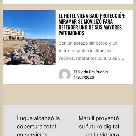
EL HOTEL VIENA BAJO PROTECCIÓN:
MIRAMAR SE MOVILIZÓ PARA
DEFENDER UNO DE SUS MAYORES
PATRIMONIOS
Con un abrazo simbólico y un
fuerte respaldo institucional,
vecinos, referentes culturales y
autoridades de Miramar de
El Diario Del Pueblo
Ansenuza visibilizaron la...
14/07/2026
NAVEGACIÓN
Luque alcanzó la
Marull proyectó
DE
cobertura total
su futuro digital
en servicios
en la vidriera