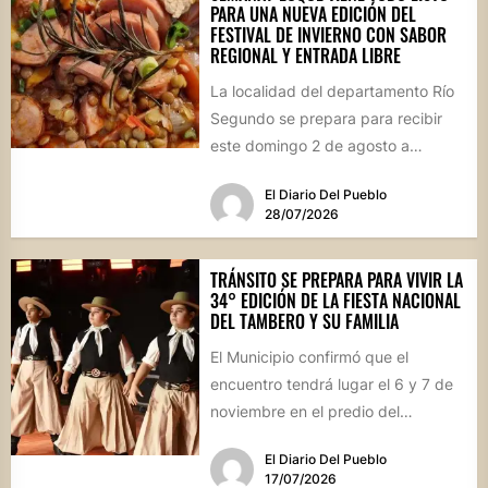
PARA UNA NUEVA EDICIÓN DEL
FESTIVAL DE INVIERNO CON SABOR
REGIONAL Y ENTRADA LIBRE
La localidad del departamento Río
Segundo se prepara para recibir
este domingo 2 de agosto a
vecinos y visitantes de...
El Diario Del Pueblo
28/07/2026
TRÁNSITO SE PREPARA PARA VIVIR LA
34° EDICIÓN DE LA FIESTA NACIONAL
DEL TAMBERO Y SU FAMILIA
El Municipio confirmó que el
encuentro tendrá lugar el 6 y 7 de
noviembre en el predio del
ferrocarril. Con...
El Diario Del Pueblo
17/07/2026