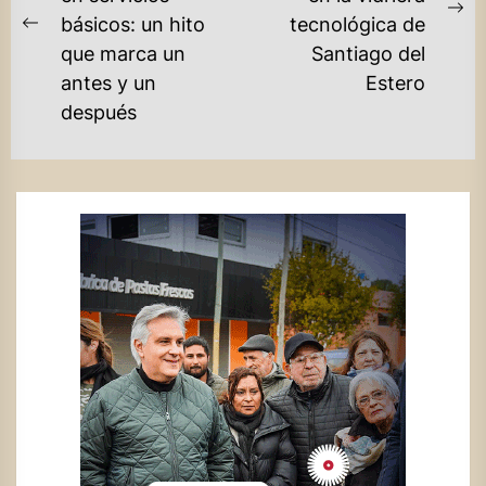
ENTRADAS
Ne
básicos: un hito
tecnológica de
Previous
po
que marca un
Santiago del
post:
antes y un
Estero
después