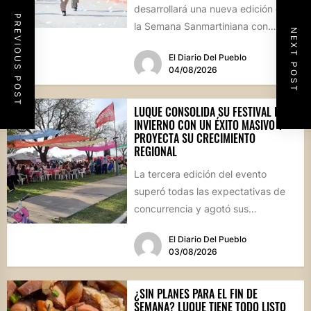
desarrollará una nueva edición de
PREVIOUS POST
la Semana Sanmartiniana con
NEXT POST
propuestas para toda...
El Diario Del Pueblo
04/08/2026
LUQUE CONSOLIDA SU FESTIVAL DE
INVIERNO CON UN ÉXITO MASIVO Y
PROYECTA SU CRECIMIENTO
REGIONAL
La tercera edición del evento
superó todas las expectativas de
concurrencia y agotó sus
propuestas gastronómicas. En este
El Diario Del Pueblo
marco, el...
03/08/2026
¿SIN PLANES PARA EL FIN DE
SEMANA? LUQUE TIENE TODO LISTO