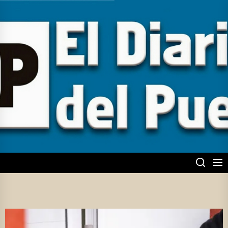
Skip
to
the
content
EL DIARIO DEL
PUEBLO