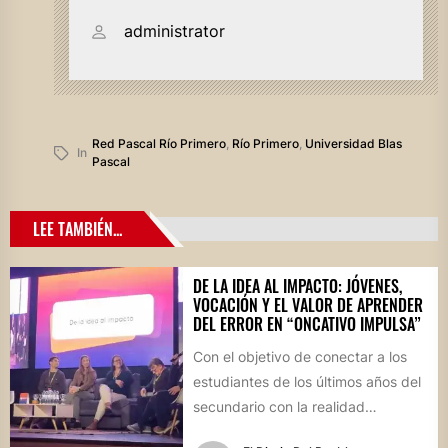
administrator
Red Pascal Río Primero
,
Río Primero
,
Universidad Blas
In
Pascal
LEE TAMBIÉN...
DE LA IDEA AL IMPACTO: JÓVENES,
VOCACIÓN Y EL VALOR DE APRENDER
DEL ERROR EN “ONCATIVO IMPULSA”
Con el objetivo de conectar a los
estudiantes de los últimos años del
secundario con la realidad
socioproductiva de la...