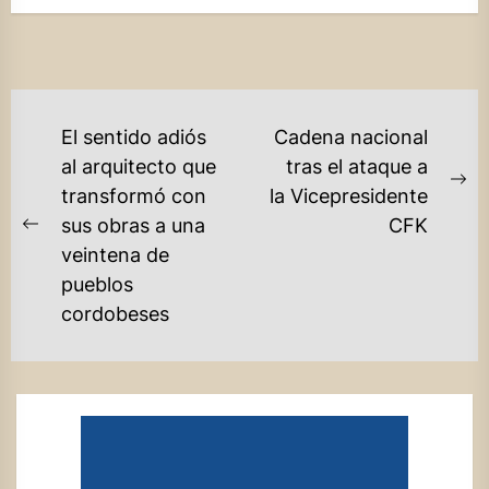
NAVEGACIÓN
El sentido adiós
Cadena nacional
DE
al arquitecto que
tras el ataque a
Ne
transformó con
la Vicepresidente
ENTRADAS
po
sus obras a una
CFK
Previous
veintena de
post:
pueblos
cordobeses