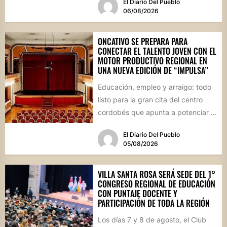
El Diario Del Pueblo
06/08/2026
ONCATIVO SE PREPARA PARA
CONECTAR EL TALENTO JOVEN CON EL
MOTOR PRODUCTIVO REGIONAL EN
UNA NUEVA EDICIÓN DE “IMPULSA”
Educación, empleo y arraigo: todo
listo para la gran cita del centro
cordobés que apunta a potenciar el
futuro de...
El Diario Del Pueblo
05/08/2026
VILLA SANTA ROSA SERÁ SEDE DEL 1°
CONGRESO REGIONAL DE EDUCACIÓN
CON PUNTAJE DOCENTE Y
PARTICIPACIÓN DE TODA LA REGIÓN
Los días 7 y 8 de agosto, el Club