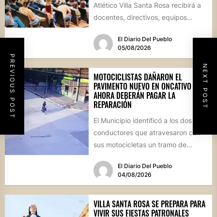
Atlético Villa Santa Rosa recibirá a
docentes, directivos, equipos
técnicos y...
El Diario Del Pueblo
05/08/2026
PREVIOUS POST
NEXT POST
MOTOCICLISTAS DAÑARON EL
PAVIMENTO NUEVO EN ONCATIVO Y
AHORA DEBERÁN PAGAR LA
REPARACIÓN
El Municipio identificó a los dos
conductores que atravesaron con
sus motocicletas un tramo de
hormigón recién colocado sobre
El Diario Del Pueblo
calle...
04/08/2026
VILLA SANTA ROSA SE PREPARA PARA
VIVIR SUS FIESTAS PATRONALES