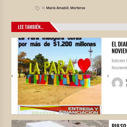
In
Mario Amabili
,
Morteros
LEE TAMBIÉN...
EL DIA
NOVIE
Edición 
Noviembr
PULSO