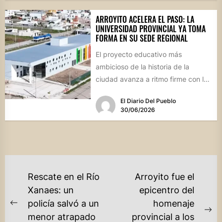
ARROYITO ACELERA EL PASO: LA
UNIVERSIDAD PROVINCIAL YA TOMA
FORMA EN SU SEDE REGIONAL
El proyecto educativo más
ambicioso de la historia de la
ciudad avanza a ritmo firme con la
expectativa de inaugurar...
El Diario Del Pueblo
30/06/2026
NAVEGACIÓN
Rescate en el Río
Arroyito fue el
DE
Xanaes: un
epicentro del
policía salvó a un
homenaje
ENTRADAS
Previous
Ne
menor atrapado
provincial a los