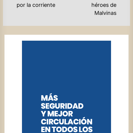
post:
po
por la corriente
héroes de
Malvinas