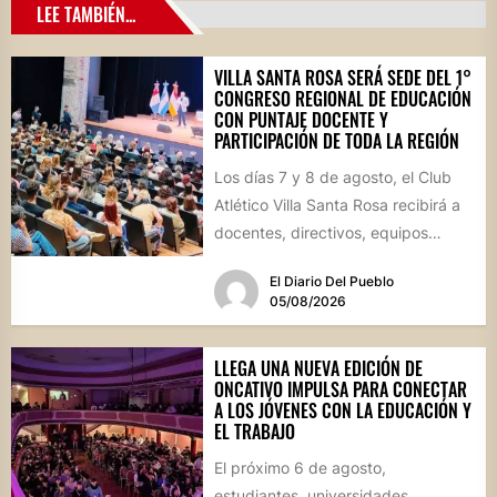
LEE TAMBIÉN...
VILLA SANTA ROSA SERÁ SEDE DEL 1°
CONGRESO REGIONAL DE EDUCACIÓN
CON PUNTAJE DOCENTE Y
PARTICIPACIÓN DE TODA LA REGIÓN
Los días 7 y 8 de agosto, el Club
Atlético Villa Santa Rosa recibirá a
docentes, directivos, equipos
técnicos y...
El Diario Del Pueblo
05/08/2026
LLEGA UNA NUEVA EDICIÓN DE
ONCATIVO IMPULSA PARA CONECTAR
A LOS JÓVENES CON LA EDUCACIÓN Y
EL TRABAJO
El próximo 6 de agosto,
estudiantes, universidades,