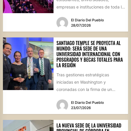
empresas e instituciones de toda la
región se reunirán en una jornada
El Diario Del Pueblo
que...
28/07/2026
SANTIAGO TEMPLE SE PROYECTA AL
MUNDO: SERÁ SEDE DE UNA
UNIVERSIDAD INTERNACIONAL CON
POSGRADOS Y BECAS TOTALES PARA
LA REGIÓN
Tras gestiones estratégicas
iniciadas en Washington y
coronadas con la firma de un
convenio histórico, la localidad del
El Diario Del Pueblo
departamento Río...
23/07/2026
LA NUEVA SEDE DE LA UNIVERSIDAD
PROVINCIAL DE CÓRDOBA EN