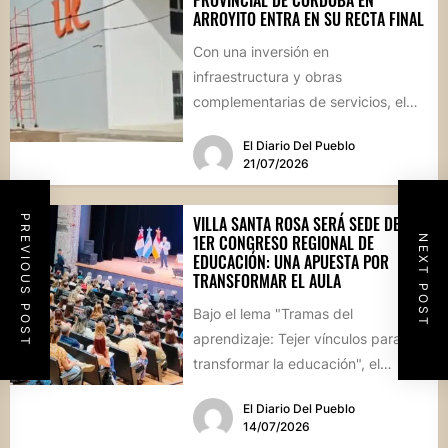
ARROYITO ENTRA EN SU RECTA FINAL
Con una inversión en
infraestructura y obras
complementarias de servicios, el
edificio regional se encuentra en su
El Diario Del Pueblo
etapa de culminación....
21/07/2026
VILLA SANTA ROSA SERÁ SEDE DEL
PREVIOUS POST
1ER CONGRESO REGIONAL DE
NEXT POST
EDUCACIÓN: UNA APUESTA POR
TRANSFORMAR EL AULA
Bajo el lema "Tramas del
aprendizaje: Tejer vínculos para
transformar la educación", el
evento reunirá el 7 y 8 de...
El Diario Del Pueblo
14/07/2026