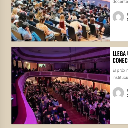
docentes
LLEGA
CONEC
El próxi
instituc