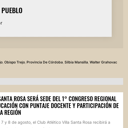
L PUEBLO
or
jo
,
Obispo Trejo
,
Provincia De Córdoba
,
Silbia Mansilla
,
Walter Grahovac
 SANTA ROSA SERÁ SEDE DEL 1° CONGRESO REGIONAL
UCACIÓN CON PUNTAJE DOCENTE Y PARTICIPACIÓN DE
LA REGIÓN
 7 y 8 de agosto, el Club Atlético Villa Santa Rosa recibirá a