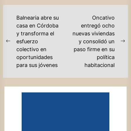
NAVEGACIÓN
Balnearia abre su
Oncativo
DE
casa en Córdoba
entregó ocho
y transforma el
nuevas viviendas
ENTRADAS
esfuerzo
y consolidó un
Previous
Ne
colectivo en
paso firme en su
post:
po
oportunidades
política
para sus jóvenes
habitacional