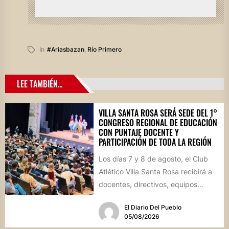
In
#ariasbazan
,
Río Primero
LEE TAMBIÉN...
VILLA SANTA ROSA SERÁ SEDE DEL 1°
CONGRESO REGIONAL DE EDUCACIÓN
CON PUNTAJE DOCENTE Y
PARTICIPACIÓN DE TODA LA REGIÓN
Los días 7 y 8 de agosto, el Club
Atlético Villa Santa Rosa recibirá a
docentes, directivos, equipos
técnicos y...
El Diario Del Pueblo
05/08/2026