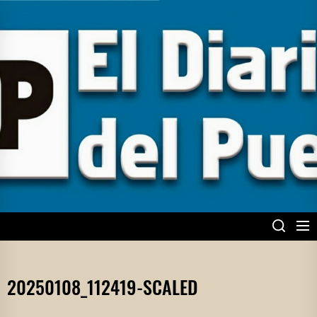
Skip
to
the
content
EL DIARIO DEL
PUEBLO
20250108_112419-SCALED