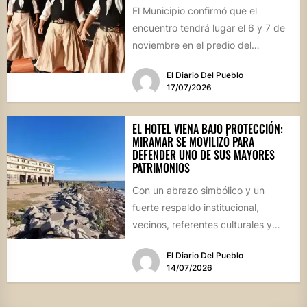
El Municipio confirmó que el
encuentro tendrá lugar el 6 y 7 de
noviembre en el predio del
ferrocarril. Con...
El Diario Del Pueblo
17/07/2026
EL HOTEL VIENA BAJO PROTECCIÓN:
MIRAMAR SE MOVILIZÓ PARA
DEFENDER UNO DE SUS MAYORES
PATRIMONIOS
Con un abrazo simbólico y un
fuerte respaldo institucional,
vecinos, referentes culturales y
autoridades de Miramar de
El Diario Del Pueblo
Ansenuza visibilizaron la...
14/07/2026