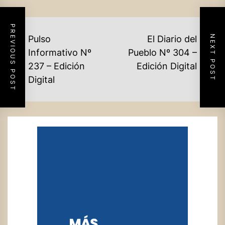
PREVIOUS POST
NAVEGACIÓN
NEXT POST
Pulso
El Diario del
DE
Informativo Nº
Pueblo Nº 304 –
Ne
Previous
237 – Edición
Edición Digital
ENTRADAS
po
post:
Digital