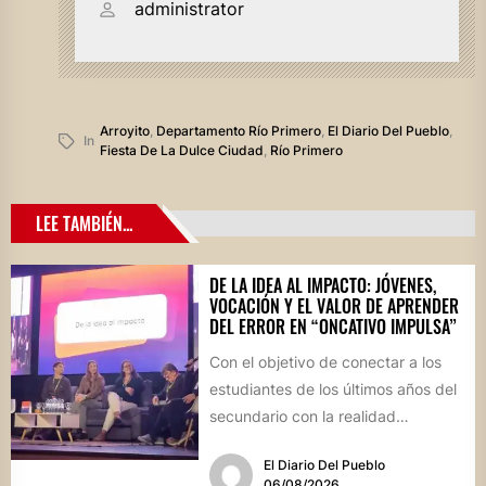
administrator
Arroyito
,
Departamento Río Primero
,
El Diario Del Pueblo
,
In
Fiesta De La Dulce Ciudad
,
Río Primero
LEE TAMBIÉN...
DE LA IDEA AL IMPACTO: JÓVENES,
VOCACIÓN Y EL VALOR DE APRENDER
DEL ERROR EN “ONCATIVO IMPULSA”
Con el objetivo de conectar a los
estudiantes de los últimos años del
secundario con la realidad
socioproductiva de la...
El Diario Del Pueblo
06/08/2026