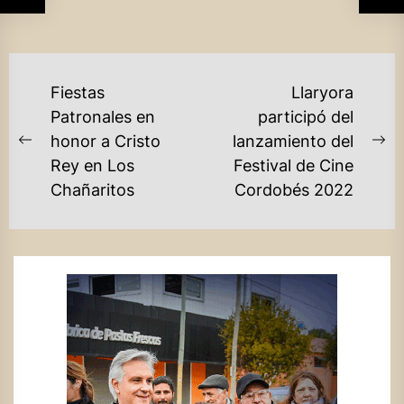
NAVEGACIÓN
Fiestas
Llaryora
DE
Patronales en
participó del
honor a Cristo
lanzamiento del
ENTRADAS
Previous
Ne
Rey en Los
Festival de Cine
post:
po
Chañaritos
Cordobés 2022