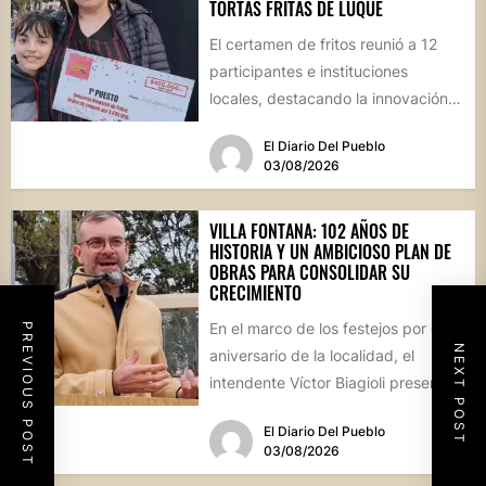
TORTAS FRITAS DE LUQUE
El certamen de fritos reunió a 12
participantes e instituciones
locales, destacando la innovación
culinaria y el profundo arraigo de...
El Diario Del Pueblo
03/08/2026
VILLA FONTANA: 102 AÑOS DE
HISTORIA Y UN AMBICIOSO PLAN DE
OBRAS PARA CONSOLIDAR SU
CRECIMIENTO
En el marco de los festejos por el
PREVIOUS POST
NEXT POST
aniversario de la localidad, el
intendente Víctor Biagioli presentó
una batería de...
El Diario Del Pueblo
03/08/2026