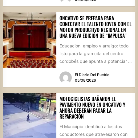
ONCATIVO SE PREPARA PARA
CONECTAR EL TALENTO JOVEN CON EL
MOTOR PRODUCTIVO REGIONAL EN
UNA NUEVA EDICIÓN DE “IMPULSA”
Educación, empleo y arraigo: todo
listo para la gran cita del centro
cordobés que apunta a potenciar el
futuro de...
El Diario Del Pueblo
05/08/2026
MOTOCICLISTAS DAÑARON EL
PAVIMENTO NUEVO EN ONCATIVO Y
AHORA DEBERÁN PAGAR LA
REPARACIÓN
El Municipio identificó a los dos
conductores que atravesaron con