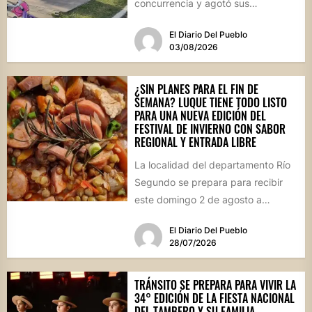
concurrencia y agotó sus
propuestas gastronómicas. En este
El Diario Del Pueblo
marco, el...
03/08/2026
¿SIN PLANES PARA EL FIN DE
SEMANA? LUQUE TIENE TODO LISTO
PARA UNA NUEVA EDICIÓN DEL
FESTIVAL DE INVIERNO CON SABOR
REGIONAL Y ENTRADA LIBRE
La localidad del departamento Río
Segundo se prepara para recibir
este domingo 2 de agosto a
vecinos y visitantes de...
El Diario Del Pueblo
28/07/2026
TRÁNSITO SE PREPARA PARA VIVIR LA
34° EDICIÓN DE LA FIESTA NACIONAL
DEL TAMBERO Y SU FAMILIA