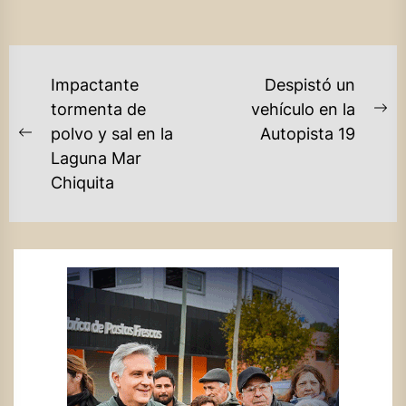
NAVEGACIÓN
Impactante
Despistó un
DE
tormenta de
vehículo en la
Ne
polvo y sal en la
Autopista 19
ENTRADAS
Previous
po
Laguna Mar
post:
Chiquita