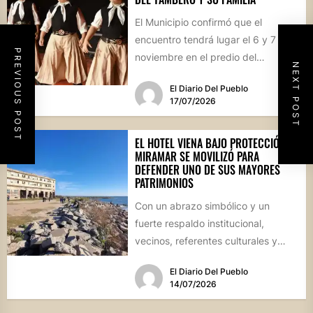
El Municipio confirmó que el
encuentro tendrá lugar el 6 y 7 de
PREVIOUS POST
noviembre en el predio del
NEXT POST
ferrocarril. Con...
El Diario Del Pueblo
17/07/2026
EL HOTEL VIENA BAJO PROTECCIÓN:
MIRAMAR SE MOVILIZÓ PARA
DEFENDER UNO DE SUS MAYORES
PATRIMONIOS
Con un abrazo simbólico y un
fuerte respaldo institucional,
vecinos, referentes culturales y
autoridades de Miramar de
El Diario Del Pueblo
Ansenuza visibilizaron la...
14/07/2026