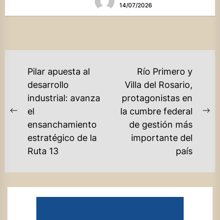
14/07/2026
NAVEGACIÓN
Pilar apuesta al
Río Primero y
DE
desarrollo
Villa del Rosario,
industrial: avanza
protagonistas en
ENTRADAS
el
la cumbre federal
Previous
Ne
ensanchamiento
de gestión más
post:
po
estratégico de la
importante del
Ruta 13
país