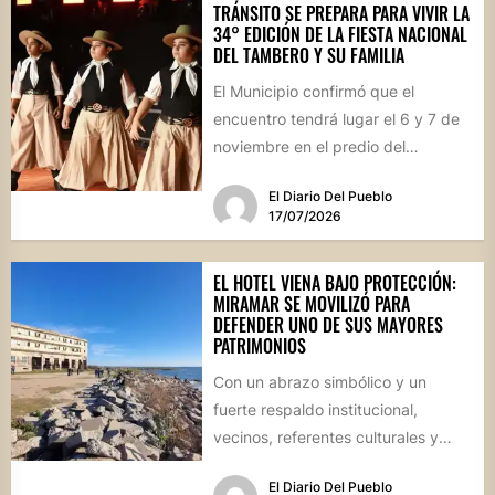
TRÁNSITO SE PREPARA PARA VIVIR LA
34° EDICIÓN DE LA FIESTA NACIONAL
DEL TAMBERO Y SU FAMILIA
El Municipio confirmó que el
encuentro tendrá lugar el 6 y 7 de
noviembre en el predio del
ferrocarril. Con...
El Diario Del Pueblo
17/07/2026
EL HOTEL VIENA BAJO PROTECCIÓN:
MIRAMAR SE MOVILIZÓ PARA
DEFENDER UNO DE SUS MAYORES
PATRIMONIOS
Con un abrazo simbólico y un
fuerte respaldo institucional,
vecinos, referentes culturales y
autoridades de Miramar de
El Diario Del Pueblo
Ansenuza visibilizaron la...