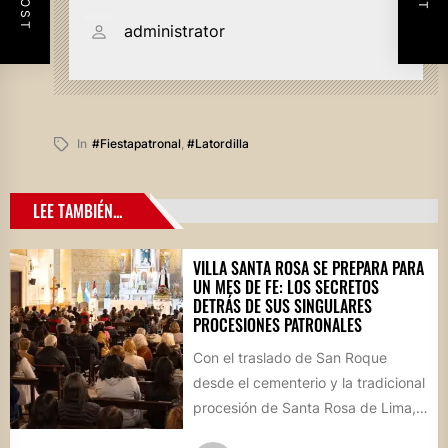
administrator
In
#fiestapatronal
,
#latordilla
LEE TAMBIÉN...
VILLA SANTA ROSA SE PREPARA PARA
UN MES DE FE: LOS SECRETOS
DETRÁS DE SUS SINGULARES
PROCESIONES PATRONALES
Con el traslado de San Roque
desde el cementerio y la tradicional
procesión de Santa Rosa de Lima,
la localidad...