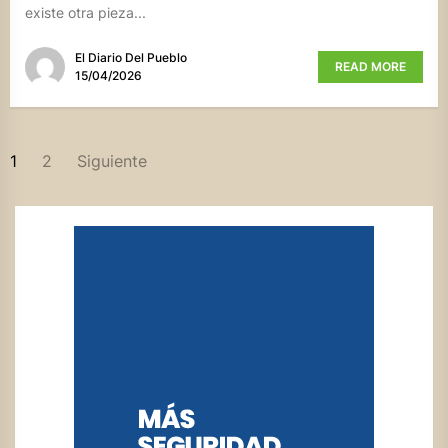
existe otra pieza...
El Diario Del Pueblo
READ MORE
15/04/2026
PAGINACIÓN
1
2
Siguiente
DE
ENTRADAS