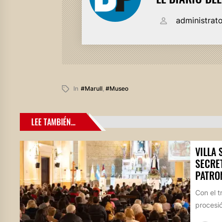
administrat
In
#marull
,
#museo
LEE TAMBIÉN...
VILLA 
SECRE
PATRO
Con el t
procesió