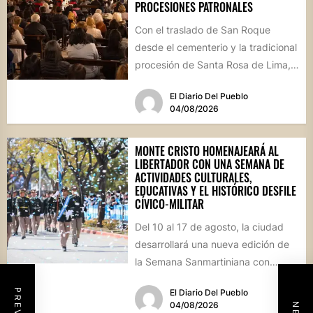
PROCESIONES PATRONALES
Con el traslado de San Roque
desde el cementerio y la tradicional
procesión de Santa Rosa de Lima,
la localidad...
El Diario Del Pueblo
04/08/2026
MONTE CRISTO HOMENAJEARÁ AL
LIBERTADOR CON UNA SEMANA DE
ACTIVIDADES CULTURALES,
EDUCATIVAS Y EL HISTÓRICO DESFILE
CÍVICO-MILITAR
Del 10 al 17 de agosto, la ciudad
desarrollará una nueva edición de
la Semana Sanmartiniana con
propuestas para toda...
El Diario Del Pueblo
04/08/2026