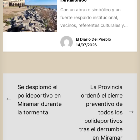
Con un abrazo simbólico y un
fuerte respaldo institucional,
vecinos, referentes culturales y
autoridades de Miramar de
El Diario Del Pueblo
Ansenuza visibilizaron la...
14/07/2026
NAVEGACIÓN
Se desplomó el
La Provincia
DE
polideportivo en
ordenó el cierre
Previous
Miramar durante
preventivo de
ENTRADAS
post:
la tormenta
todos los
Ne
polideportivos
po
tras el derrumbe
en Miramar