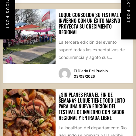
PREVIOUS POST
NEXT POST
LUQUE CONSOLIDA SU FESTIVAL DE
INVIERNO CON UN ÉXITO MASIVO Y
PROYECTA SU CRECIMIENTO
REGIONAL
La tercera edición del evento
superó todas las expectativas de
concurrencia y agotó sus
propuestas gastronómicas. En este
El Diario Del Pueblo
marco, el...
03/08/2026
¿SIN PLANES PARA EL FIN DE
SEMANA? LUQUE TIENE TODO LISTO
PARA UNA NUEVA EDICIÓN DEL
FESTIVAL DE INVIERNO CON SABOR
REGIONAL Y ENTRADA LIBRE
La localidad del departamento Río
Segundo se prepara para recibir