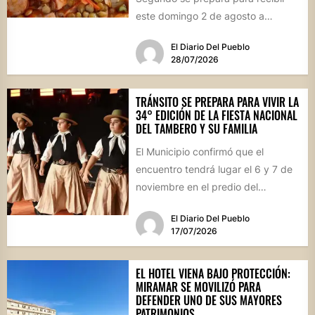
este domingo 2 de agosto a
vecinos y visitantes de...
El Diario Del Pueblo
28/07/2026
TRÁNSITO SE PREPARA PARA VIVIR LA
34° EDICIÓN DE LA FIESTA NACIONAL
DEL TAMBERO Y SU FAMILIA
El Municipio confirmó que el
encuentro tendrá lugar el 6 y 7 de
noviembre en el predio del
ferrocarril. Con...
El Diario Del Pueblo
17/07/2026
EL HOTEL VIENA BAJO PROTECCIÓN:
MIRAMAR SE MOVILIZÓ PARA
DEFENDER UNO DE SUS MAYORES
PATRIMONIOS