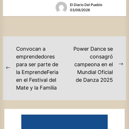
El Diario Del Pueblo
03/08/2026
NAVEGACIÓN
Convocan a
Power Dance se
DE
emprendedores
consagró
para ser parte de
campeona en el
ENTRADAS
Ne
Previous
la EmprendeFeria
Mundial Oficial
po
post:
en el Festival del
de Danza 2025
Mate y la Familia