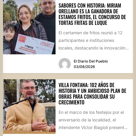
SABORES CON HISTORIA: MIRIAM
ORELLANO ES LA GANADORA DE
ESTAMOS FRITOS, EL CONCURSO DE
TORTAS FRITAS DE LUQUE
El certamen de fritos reunió a 12
participantes e instituciones
locales, destacando la innovación
culinaria y el profundo arraigo de...
El Diario Del Pueblo
03/08/2026
VILLA FONTANA: 102 AÑOS DE
HISTORIA Y UN AMBICIOSO PLAN DE
OBRAS PARA CONSOLIDAR SU
CRECIMIENTO
En el marco de los festejos por el
aniversario de la localidad, el
intendente Víctor Biagioli presentó
una batería de...