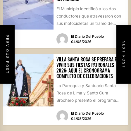
El Municipio identificó a los dos
conductores que atravesaron con
sus motocicletas un tramo de
hormigón recién colocado sobre
El Diario Del Pueblo
PREVIOUS POST
calle...
04/08/2026
NEXT POST
VILLA SANTA ROSA SE PREPARA PARA
VIVIR SUS FIESTAS PATRONALES
2026: AQUÍ EL CRONOGRAMA
COMPLETO DE CELEBRACIONES
La Parroquia y Santuario Santa
Rosa de Lima y Santo Cura
Brochero presentó el programa
oficial de las Fiestas Patronales...
El Diario Del Pueblo
04/08/2026