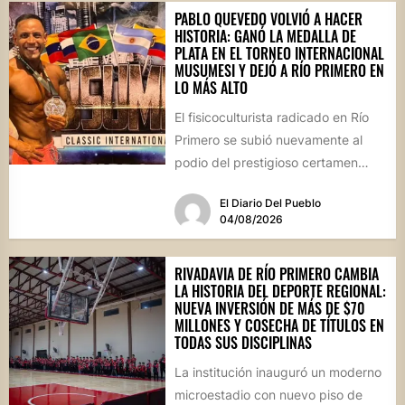
PABLO QUEVEDO VOLVIÓ A HACER
HISTORIA: GANÓ LA MEDALLA DE
PLATA EN EL TORNEO INTERNACIONAL
MUSUMESI Y DEJÓ A RÍO PRIMERO EN
LO MÁS ALTO
El fisicoculturista radicado en Río
Primero se subió nuevamente al
podio del prestigioso certamen
internacional Musumesi, disputado
El Diario Del Pueblo
este fin de...
04/08/2026
RIVADAVIA DE RÍO PRIMERO CAMBIA
LA HISTORIA DEL DEPORTE REGIONAL:
NUEVA INVERSIÓN DE MÁS DE $70
MILLONES Y COSECHA DE TÍTULOS EN
TODAS SUS DISCIPLINAS
La institución inauguró un moderno
microestadio con nuevo piso de