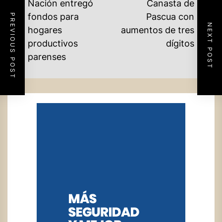
NAVEGACIÓN
Nación entregó
Canasta de
DE
fondos para
Pascua con
PREVIOUS POST
NEXT POST
Ne
hogares
aumentos de tres
ENTRADAS
Previous
po
productivos
dígitos
post:
parenses