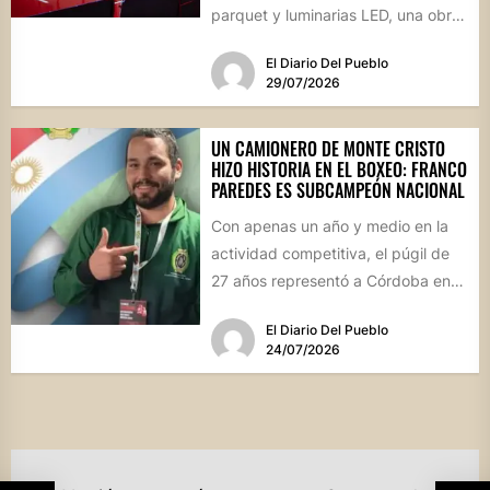
parquet y luminarias LED, una obra
sin precedentes para la...
El Diario Del Pueblo
29/07/2026
UN CAMIONERO DE MONTE CRISTO
HIZO HISTORIA EN EL BOXEO: FRANCO
PAREDES ES SUBCAMPEÓN NACIONAL
Con apenas un año y medio en la
actividad competitiva, el púgil de
27 años representó a Córdoba en
el...
El Diario Del Pueblo
24/07/2026