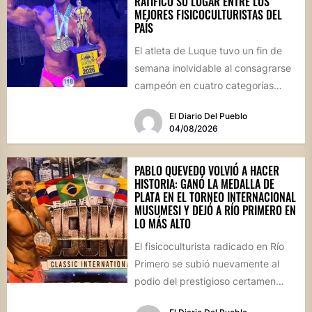
RATIFICÓ SU LUGAR ENTRE LOS
MEJORES FISICOCULTURISTAS DEL
PAÍS
El atleta de Luque tuvo un fin de
semana inolvidable al consagrarse
campeón en cuatro categorías
durante la prestigiosa
El Diario Del Pueblo
competencia...
04/08/2026
PABLO QUEVEDO VOLVIÓ A HACER
HISTORIA: GANÓ LA MEDALLA DE
PLATA EN EL TORNEO INTERNACIONAL
MUSUMESI Y DEJÓ A RÍO PRIMERO EN
LO MÁS ALTO
El fisicoculturista radicado en Río
Primero se subió nuevamente al
podio del prestigioso certamen
internacional Musumesi, disputado