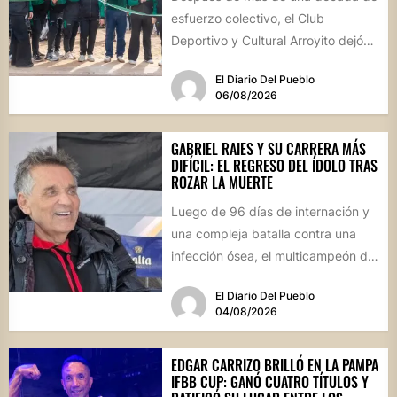
esfuerzo colectivo, el Club
Deportivo y Cultural Arroyito dejó
oficialmente inaugurada su
El Diario Del Pueblo
cancha...
06/08/2026
GABRIEL RAIES Y SU CARRERA MÁS
DIFÍCIL: EL REGRESO DEL ÍDOLO TRAS
ROZAR LA MUERTE
Luego de 96 días de internación y
una compleja batalla contra una
infección ósea, el multicampeón de
rally reapareció públicamente...
El Diario Del Pueblo
04/08/2026
EDGAR CARRIZO BRILLÓ EN LA PAMPA
IFBB CUP: GANÓ CUATRO TÍTULOS Y