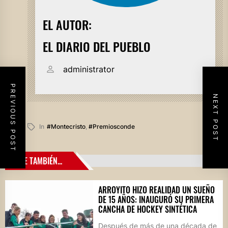
EL AUTOR:
EL DIARIO DEL PUEBLO
administrator
PREVIOUS POST
NEXT POST
In
#montecristo
,
#premiosconde
LEE TAMBIÉN...
ARROYITO HIZO REALIDAD UN SUEÑO
DE 15 AÑOS: INAUGURÓ SU PRIMERA
CANCHA DE HOCKEY SINTÉTICA
Después de más de una década de