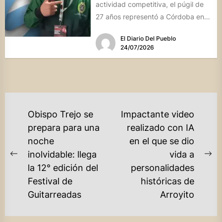
actividad competitiva, el púgil de
27 años representó a Córdoba en
el...
El Diario Del Pueblo
24/07/2026
NAVEGACIÓN
Obispo Trejo se
Impactante video
DE
prepara para una
realizado con IA
noche
en el que se dio
ENTRADAS
inolvidable: llega
vida a
Previous
Ne
la 12° edición del
personalidades
post:
po
Festival de
históricas de
Guitarreadas
Arroyito